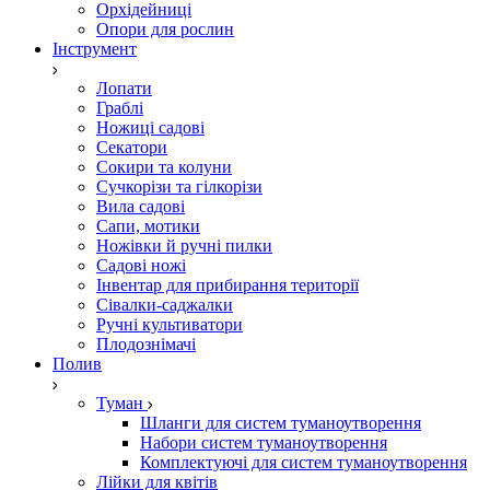
Орхідейниці
Опори для рослин
Інструмент
Лопати
Граблі
Ножиці садові
Секатори
Сокири та колуни
Сучкорізи та гілкорізи
Вила садові
Сапи, мотики
Ножівки й ручні пилки
Садові ножі
Інвентар для прибирання території
Сівалки-саджалки
Ручні культиватори
Плодознімачі
Полив
Туман
Шланги для систем туманоутворення
Набори систем туманоутворення
Комплектуючі для систем туманоутворення
Лійки для квітів