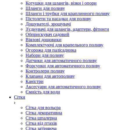
Котушки для шлангів, візки і опори
Шланги для поливу
Шланги і трубки для краплинного поливу
Пістолети та насадки для поливу
Дощувателі, зрошувачі
З'єднувачі для шлангів, адаптери, фітинги
Обприскувач садовий
Віялові дощовики
Комплектуючі для крапельного поливу
Огорожа для палісадника
Набори для поливу
Датчики для автоматичного поливу
Форсунки для автоматичного поливу
Контролери поливу
Клапани для автополиву
Каністри
Аксесуари для автоматичного поливу
Ємність для води
Сітки
Сітка для вольєра
Сітка декоративна
Сітка шпалерна
Сітка від птахів
Сітка затіняюча