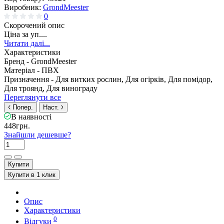
Виробник:
GrondMeester
0
Скорочений опис
Ціна за уп....
Читати далі...
Характеристики
Бренд -
GrondMeester
Матеріал -
ПВХ
Призначення -
Для витких рослин, Для огірків, Для помідор,
Для троянд, Для винограду
Переглянути все
Попер.
Наст.
В наявності
448грн.
Знайшли дешевше?
Купити
Купити в 1 клик
Опис
Характеристики
0
Відгуки