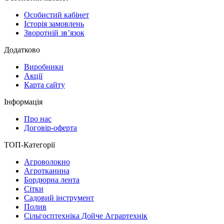
Особистий кабінет
Історія замовлень
Зворотній зв’язок
Додатково
Виробники
Акції
Карта сайту
Інформація
Про нас
Договір-оферта
ТОП-Категорії
Агроволокно
Агротканина
Бордюрна лента
Сітки
Садовий інструмент
Полив
Сільгосптехніка Дойче Аграртехнік