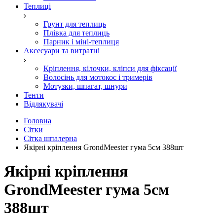
Теплиці
Грунт для теплиць
Плівка для теплиць
Парник і міні-теплиця
Аксесуари та витратні
Кріплення, кілочки, кліпси для фіксації
Волосінь для мотокос і тримерів
Мотузки, шпагат, шнури
Тенти
Відлякувачі
Головна
Сітки
Сітка шпалерна
Якірні кріплення GrondMeester гума 5см 388шт
Якірні кріплення
GrondMeester гума 5см
388шт