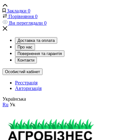
Закладки
0
Порівняння
0
Ви переглядали
0
Доставка та оплата
Про нас
Повернення та гарантія
Контакти
Особистий кабінет
Реєстрація
Авторизація
Українська
Ru
Ук