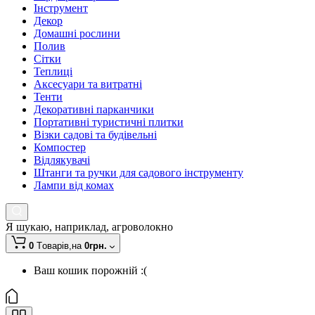
Інструмент
Декор
Домашні рослини
Полив
Сітки
Теплиці
Аксесуари та витратні
Тенти
Декоративні парканчики
Портативні туристичні плитки
Візки садові та будівельні
Компостер
Відлякувачі
Штанги та ручки для садового інструменту
Лампи від комах
Я шукаю, наприклад,
агроволокно
0
Tоварів,
на
0грн.
Ваш кошик порожній :(