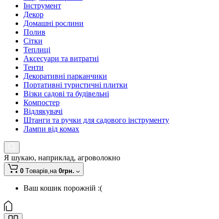
Інструмент
Декор
Домашні рослини
Полив
Сітки
Теплиці
Аксесуари та витратні
Тенти
Декоративні парканчики
Портативні туристичні плитки
Візки садові та будівельні
Компостер
Відлякувачі
Штанги та ручки для садового інструменту
Лампи від комах
Я шукаю, наприклад,
агроволокно
0
Tоварів,
на
0грн.
Ваш кошик порожній :(