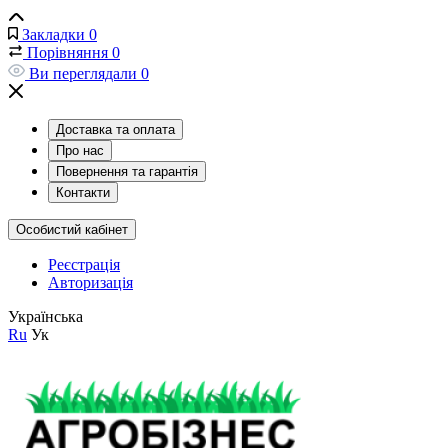
Закладки
0
Порівняння
0
Ви переглядали
0
Доставка та оплата
Про нас
Повернення та гарантія
Контакти
Особистий кабінет
Реєстрація
Авторизація
Українська
Ru
Ук