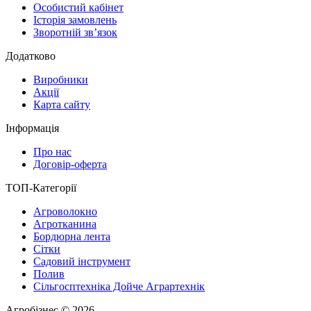
Особистий кабінет
Історія замовлень
Зворотній зв’язок
Додатково
Виробники
Акції
Карта сайту
Інформація
Про нас
Договір-оферта
ТОП-Категорії
Агроволокно
Агротканина
Бордюрна лента
Сітки
Садовий інструмент
Полив
Сільгосптехніка Дойче Аграртехнік
Агробізнес © 2026