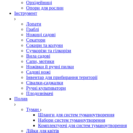
Орхідейниці
Опори для рослин
Інструмент
Лопати
Граблі
Ножиці садові
Секатори
Сокири та колуни
Сучкорізи та гілкорізи
Вила садові
Сапи, мотики
Ножівки й ручні пилки
Садові ножі
Інвентар для прибирання території
Сівалки-саджалки
Ручні культиватори
Плодознімачі
Полив
Туман
Шланги для систем туманоутворення
Набори систем туманоутворення
Комплектуючі для систем туманоутворення
Лійки для квітів