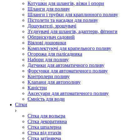
Котушки для шлангів, візки і опори
Шланги для поливу
Шланги і трубки для краплинного поливу
Пістолети та насадки для поливу
Дощувателі, зрошувачі
З'єднувачі для шлангів, адаптери, фітинги
Обприскувач садовий
Віялові дощовики
Комплектуючі для крапельного поливу
Огорожа для палісадника
Набори для поливу
Датчики для автоматичного поливу
Форсунки для автоматичного поливу
Контролери поливу
Клапани для автополиву
Каністри
Аксесуари для автоматичного поливу
Ємність для води
Сітки
Сітка для вольєра
Сітка декоративна
Сітка шпалерна
Сітка від птахів
Сітка затіняюча