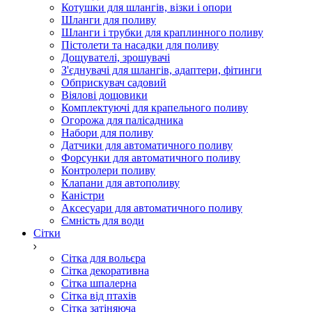
Котушки для шлангів, візки і опори
Шланги для поливу
Шланги і трубки для краплинного поливу
Пістолети та насадки для поливу
Дощувателі, зрошувачі
З'єднувачі для шлангів, адаптери, фітинги
Обприскувач садовий
Віялові дощовики
Комплектуючі для крапельного поливу
Огорожа для палісадника
Набори для поливу
Датчики для автоматичного поливу
Форсунки для автоматичного поливу
Контролери поливу
Клапани для автополиву
Каністри
Аксесуари для автоматичного поливу
Ємність для води
Сітки
Сітка для вольєра
Сітка декоративна
Сітка шпалерна
Сітка від птахів
Сітка затіняюча