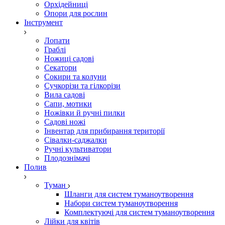
Орхідейниці
Опори для рослин
Інструмент
Лопати
Граблі
Ножиці садові
Секатори
Сокири та колуни
Сучкорізи та гілкорізи
Вила садові
Сапи, мотики
Ножівки й ручні пилки
Садові ножі
Інвентар для прибирання території
Сівалки-саджалки
Ручні культиватори
Плодознімачі
Полив
Туман
Шланги для систем туманоутворення
Набори систем туманоутворення
Комплектуючі для систем туманоутворення
Лійки для квітів