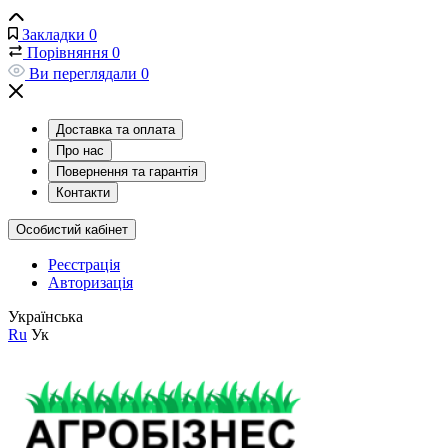
Закладки
0
Порівняння
0
Ви переглядали
0
Доставка та оплата
Про нас
Повернення та гарантія
Контакти
Особистий кабінет
Реєстрація
Авторизація
Українська
Ru
Ук