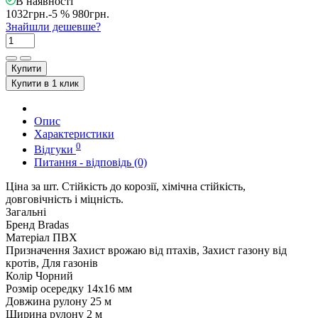
В наявності
1032грн.
-5 %
980грн.
Знайшли дешевше?
Купити
Купити в 1 клик
Опис
Характеристики
0
Відгуки
Питання - відповідь (0)
Ціна за шт. Стійкість до корозії, хімічна стійкість,
довговічність і міцність.
Загальні
Бренд
Bradas
Матеріал
ПВХ
Призначення
Захист врожаю від птахів, Захист газону від
кротів, Для газонів
Колір
Чорний
Розмір осередку
14х16 мм
Довжина рулону
25 м
Ширина рулону
2 м