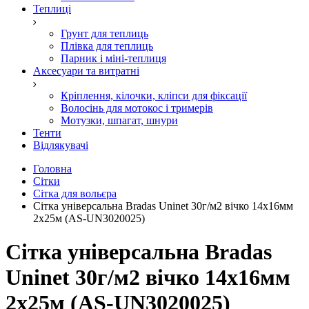
Теплиці
Грунт для теплиць
Плівка для теплиць
Парник і міні-теплиця
Аксесуари та витратні
Кріплення, кілочки, кліпси для фіксації
Волосінь для мотокос і тримерів
Мотузки, шпагат, шнури
Тенти
Відлякувачі
Головна
Сітки
Сітка для вольєра
Сітка універсальна Bradas Uninet 30г/м2 вічко 14х16мм
2х25м (AS-UN3020025)
Сітка універсальна Bradas
Uninet 30г/м2 вічко 14х16мм
2х25м (AS-UN3020025)