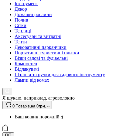
Інструмент
Декор
Домашні рослини
Полив
Сітки
Теплиці
Аксесуари та витратні
Тенти
Декоративні парканчики
Портативні туристичні плитки
Візки садові та будівельні
Компостер
Відлякувачі
Штанги та ручки для садового інструменту
Лампи від комах
Я шукаю, наприклад,
агроволокно
0
Tоварів,
на
0грн.
Ваш кошик порожній :(