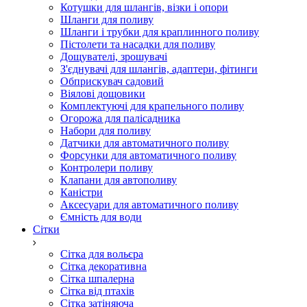
Котушки для шлангів, візки і опори
Шланги для поливу
Шланги і трубки для краплинного поливу
Пістолети та насадки для поливу
Дощувателі, зрошувачі
З'єднувачі для шлангів, адаптери, фітинги
Обприскувач садовий
Віялові дощовики
Комплектуючі для крапельного поливу
Огорожа для палісадника
Набори для поливу
Датчики для автоматичного поливу
Форсунки для автоматичного поливу
Контролери поливу
Клапани для автополиву
Каністри
Аксесуари для автоматичного поливу
Ємність для води
Сітки
Сітка для вольєра
Сітка декоративна
Сітка шпалерна
Сітка від птахів
Сітка затіняюча