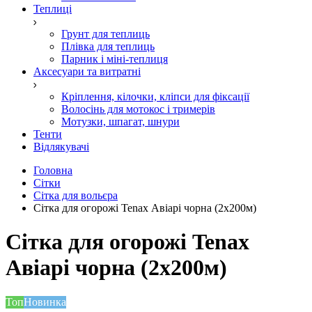
Теплиці
Грунт для теплиць
Плівка для теплиць
Парник і міні-теплиця
Аксесуари та витратні
Кріплення, кілочки, кліпси для фіксації
Волосінь для мотокос і тримерів
Мотузки, шпагат, шнури
Тенти
Відлякувачі
Головна
Сітки
Сітка для вольєра
Сітка для огорожі Tenax Авіарі чорна (2х200м)
Сітка для огорожі Tenax
Авіарі чорна (2х200м)
Топ
Новинка