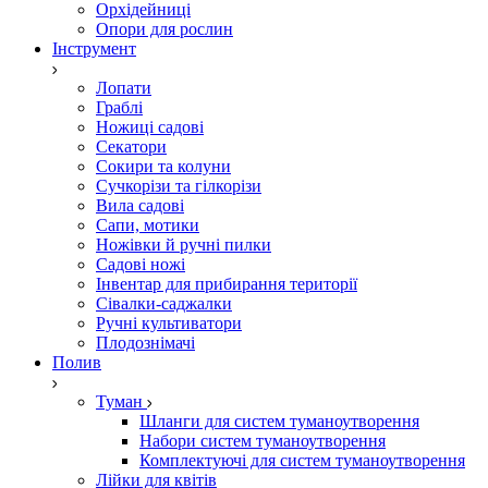
Орхідейниці
Опори для рослин
Інструмент
Лопати
Граблі
Ножиці садові
Секатори
Сокири та колуни
Сучкорізи та гілкорізи
Вила садові
Сапи, мотики
Ножівки й ручні пилки
Садові ножі
Інвентар для прибирання території
Сівалки-саджалки
Ручні культиватори
Плодознімачі
Полив
Туман
Шланги для систем туманоутворення
Набори систем туманоутворення
Комплектуючі для систем туманоутворення
Лійки для квітів