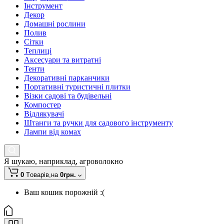
Інструмент
Декор
Домашні рослини
Полив
Сітки
Теплиці
Аксесуари та витратні
Тенти
Декоративні парканчики
Портативні туристичні плитки
Візки садові та будівельні
Компостер
Відлякувачі
Штанги та ручки для садового інструменту
Лампи від комах
Я шукаю, наприклад,
агроволокно
0
Tоварів,
на
0грн.
Ваш кошик порожній :(