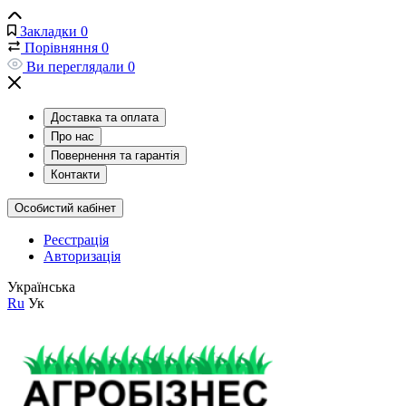
Закладки
0
Порівняння
0
Ви переглядали
0
Доставка та оплата
Про нас
Повернення та гарантія
Контакти
Особистий кабінет
Реєстрація
Авторизація
Українська
Ru
Ук