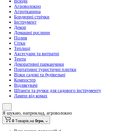
Всюди
Агроволокно
Агротканина
Бордюрні стрічки
Інструмент
Декор
Домашні рослини
Полив
Сітки
Теплиці
Аксесуари та витратні
Тенти
Декоративні парканчики
Портативні туристичні плитки
Візки садові та будівельні
Компостер
Відлякувачі
Штанги та ручки для садового інструменту
Лампи від комах
Я шукаю, наприклад,
агроволокно
0
Tоварів,
на
0грн.