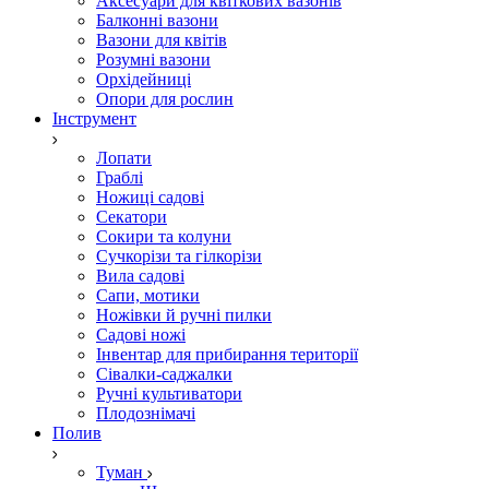
Аксесуари для квіткових вазонів
Балконні вазони
Вазони для квітів
Розумні вазони
Орхідейниці
Опори для рослин
Інструмент
Лопати
Граблі
Ножиці садові
Секатори
Сокири та колуни
Сучкорізи та гілкорізи
Вила садові
Сапи, мотики
Ножівки й ручні пилки
Садові ножі
Інвентар для прибирання території
Сівалки-саджалки
Ручні культиватори
Плодознімачі
Полив
Туман