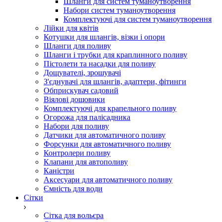
Шланги для систем туманоутворення
Набори систем туманоутворення
Комплектуючі для систем туманоутворення
Лійки для квітів
Котушки для шлангів, візки і опори
Шланги для поливу
Шланги і трубки для краплинного поливу
Пістолети та насадки для поливу
Дощувателі, зрошувачі
З'єднувачі для шлангів, адаптери, фітинги
Обприскувач садовий
Віялові дощовики
Комплектуючі для крапельного поливу
Огорожа для палісадника
Набори для поливу
Датчики для автоматичного поливу
Форсунки для автоматичного поливу
Контролери поливу
Клапани для автополиву
Каністри
Аксесуари для автоматичного поливу
Ємність для води
Сітки
Сітка для вольєра