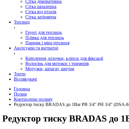
Сітка декоративна
Сітка шпалерна
Сітка від птахів
Сітка затіняюча
Теплиці
Грунт для теплиць
Плівка для теплиць
Парник і міні-теплиця
Аксесуари та витратні
Кріплення, кілочки, кліпси для фіксації
Волосінь для мотокос і тримерів
Мотузки, шпагат, шнури
Тенти
Відлякувачі
Головна
Полив
Контролери поливу
Редуктор тиску BRADAS до 1Bar РВ 3/4" РН 3/4" (DSA-8
Редуктор тиску BRADAS до 1B