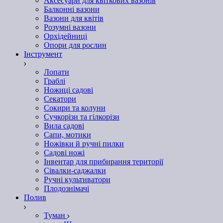
Аксесуари для квіткових вазонів
Балконні вазони
Вазони для квітів
Розумні вазони
Орхідейниці
Опори для рослин
Інструмент
Лопати
Граблі
Ножиці садові
Секатори
Сокири та колуни
Сучкорізи та гілкорізи
Вила садові
Сапи, мотики
Ножівки й ручні пилки
Садові ножі
Інвентар для прибирання території
Сівалки-саджалки
Ручні культиватори
Плодознімачі
Полив
Туман