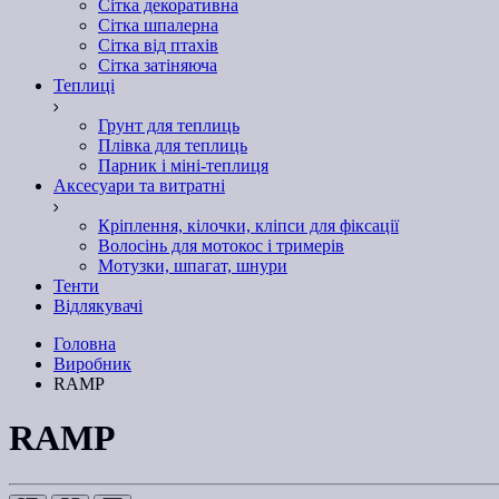
Сітка декоративна
Сітка шпалерна
Сітка від птахів
Сітка затіняюча
Теплиці
Грунт для теплиць
Плівка для теплиць
Парник і міні-теплиця
Аксесуари та витратні
Кріплення, кілочки, кліпси для фіксації
Волосінь для мотокос і тримерів
Мотузки, шпагат, шнури
Тенти
Відлякувачі
Головна
Виробник
RAMP
RAMP