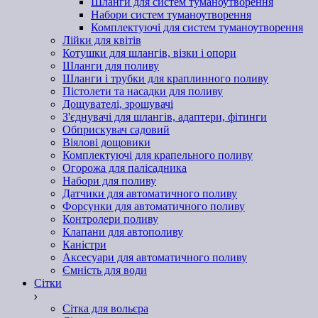
Шланги для систем туманоутворення
Набори систем туманоутворення
Комплектуючі для систем туманоутворення
Лійки для квітів
Котушки для шлангів, візки і опори
Шланги для поливу
Шланги і трубки для краплинного поливу
Пістолети та насадки для поливу
Дощувателі, зрошувачі
З'єднувачі для шлангів, адаптери, фітинги
Обприскувач садовий
Віялові дощовики
Комплектуючі для крапельного поливу
Огорожа для палісадника
Набори для поливу
Датчики для автоматичного поливу
Форсунки для автоматичного поливу
Контролери поливу
Клапани для автополиву
Каністри
Аксесуари для автоматичного поливу
Ємність для води
Сітки
Сітка для вольєра