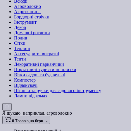
Всюди
Агроволокно
Агротканина
Бордюрні стрічки
Інструмент
Декор
Домашні рослини
Полив
Сітки
Теплиці
Аксесуари та витратні
Тенти
Декоративні парканчики
Портативні туристичні плитки
Візки садові та будівельні
Компостер
Відлякувачі
Штанги та ручки для садового інструменту
Лампи від комах
Я шукаю, наприклад,
агроволокно
0
Tоварів,
на
0грн.