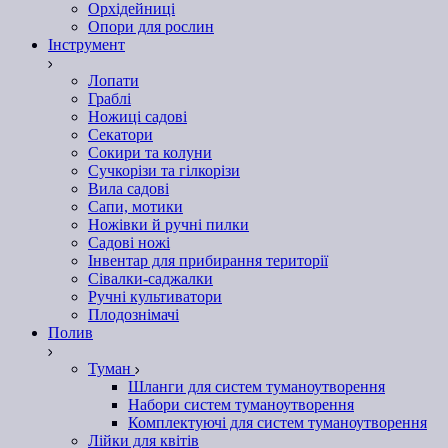
Орхідейниці
Опори для рослин
Інструмент
Лопати
Граблі
Ножиці садові
Секатори
Сокири та колуни
Сучкорізи та гілкорізи
Вила садові
Сапи, мотики
Ножівки й ручні пилки
Садові ножі
Інвентар для прибирання території
Сівалки-саджалки
Ручні культиватори
Плодознімачі
Полив
Туман
Шланги для систем туманоутворення
Набори систем туманоутворення
Комплектуючі для систем туманоутворення
Лійки для квітів