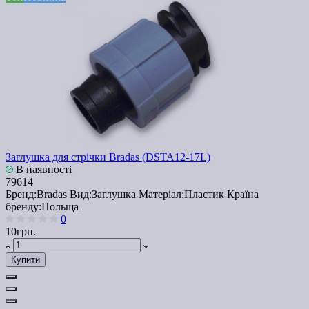
Заглушка для стрічки Bradas (DSTA12-17L)
В наявності
79614
Бренд:
Bradas
Вид:
Заглушка
Матеріал:
Пластик
Країна
бренду:
Польща
0
10грн.
Купити