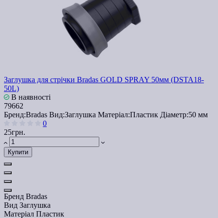
Заглушка для стрічки Bradas GOLD SPRAY 50мм (DSTA18-
50L)
В наявності
79662
Бренд:
Bradas
Вид:
Заглушка
Матеріал:
Пластик
Діаметр:
50 мм
0
25грн.
Купити
Бренд
Bradas
Вид
Заглушка
Матеріал
Пластик