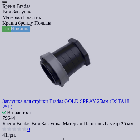
Бренд
Bradas
Вид
Заглушка
Матеріал
Пластик
Країна бренду
Польща
Топ
Новинка
Заглушка для стрічки Bradas GOLD SPRAY 25мм (DSTA18-
25L)
В наявності
79644
Бренд:
Bradas
Вид:
Заглушка
Матеріал:
Пластик
Діаметр:
25 мм
0
41грн.