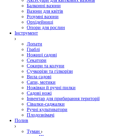
Аксесуари для квіткових вазонів
Балконні вазони
Вазони для квітів
Розумні вазони
Орхідейниці
Опори для рослин
Інструмент
Лопати
Граблі
Ножиці садові
Секатори
Сокири та колуни
Сучкорізи та гілкорізи
Вила садові
Сапи, мотики
Ножівки й ручні пилки
Садові ножі
Інвентар для прибирання території
Сівалки-саджалки
Ручні культиватори
Плодознімачі
Полив
Туман