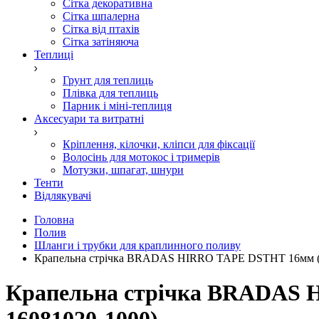
Сітка декоративна
Сітка шпалерна
Сітка від птахів
Сітка затіняюча
Теплиці
Грунт для теплиць
Плівка для теплиць
Парник і міні-теплиця
Аксесуари та витратні
Кріплення, кілочки, кліпси для фіксації
Волосінь для мотокос і тримерів
Мотузки, шпагат, шнури
Тенти
Відлякувачі
Головна
Полив
Шланги і трубки для краплинного поливу
Крапельна стрічка BRADAS HIRRO TAPE DSTHT 16мм (8 
Крапельна стрічка BRADAS H