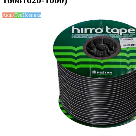
16081020-1000)
Акція
Топ
Новинка