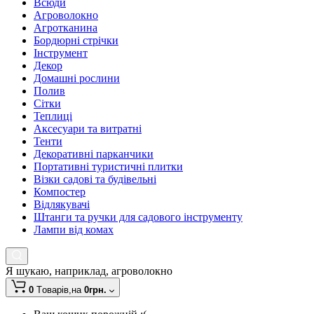
Всюди
Агроволокно
Агротканина
Бордюрні стрічки
Інструмент
Декор
Домашні рослини
Полив
Сітки
Теплиці
Аксесуари та витратні
Тенти
Декоративні парканчики
Портативні туристичні плитки
Візки садові та будівельні
Компостер
Відлякувачі
Штанги та ручки для садового інструменту
Лампи від комах
Я шукаю, наприклад,
агроволокно
0
Tоварів,
на
0грн.