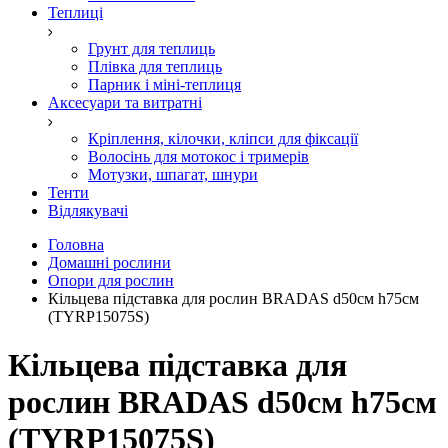
Теплиці
Грунт для теплиць
Плівка для теплиць
Парник і міні-теплиця
Аксесуари та витратні
Кріплення, кілочки, кліпси для фіксації
Волосінь для мотокос і тримерів
Мотузки, шпагат, шнури
Тенти
Відлякувачі
Головна
Домашні рослини
Опори для рослин
Кільцева підставка для рослин BRADAS d50см h75см
(TYRP15075S)
Кільцева підставка для
рослин BRADAS d50см h75см
(TYRP15075S)