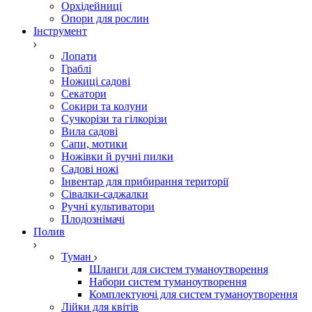
Орхідейниці
Опори для рослин
Інструмент
Лопати
Граблі
Ножиці садові
Секатори
Сокири та колуни
Сучкорізи та гілкорізи
Вила садові
Сапи, мотики
Ножівки й ручні пилки
Садові ножі
Інвентар для прибирання території
Сівалки-саджалки
Ручні культиватори
Плодознімачі
Полив
Туман
Шланги для систем туманоутворення
Набори систем туманоутворення
Комплектуючі для систем туманоутворення
Лійки для квітів