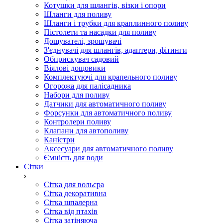
Котушки для шлангів, візки і опори
Шланги для поливу
Шланги і трубки для краплинного поливу
Пістолети та насадки для поливу
Дощувателі, зрошувачі
З'єднувачі для шлангів, адаптери, фітинги
Обприскувач садовий
Віялові дощовики
Комплектуючі для крапельного поливу
Огорожа для палісадника
Набори для поливу
Датчики для автоматичного поливу
Форсунки для автоматичного поливу
Контролери поливу
Клапани для автополиву
Каністри
Аксесуари для автоматичного поливу
Ємність для води
Сітки
Сітка для вольєра
Сітка декоративна
Сітка шпалерна
Сітка від птахів
Сітка затіняюча