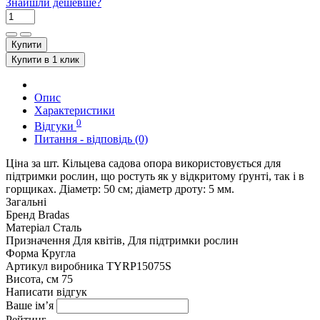
Знайшли дешевше?
Купити
Купити в 1 клик
Опис
Характеристики
0
Відгуки
Питання - відповідь (0)
Ціна за шт. Кільцева садова опора використовується для
підтримки рослин, що ростуть як у відкритому ґрунті, так і в
горщиках. Діаметр: 50 см; діаметр дроту: 5 мм.
Загальні
Бренд
Bradas
Матеріал
Сталь
Призначення
Для квітів, Для підтримки рослин
Форма
Кругла
Артикул виробника
TYRP15075S
Висота, см
75
Написати відгук
Ваше ім’я
Рейтинг