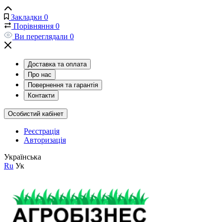
Закладки
0
Порівняння
0
Ви переглядали
0
Доставка та оплата
Про нас
Повернення та гарантія
Контакти
Особистий кабінет
Реєстрація
Авторизація
Українська
Ru
Ук