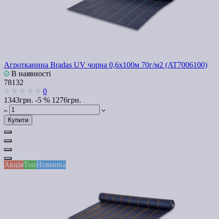
Агротканина Bradas UV чорна 0,6х100м 70г/м2 (AT7006100)
В наявності
78132
0
1343грн.
-5 %
1276грн.
Купити
Акція
Топ
Новинка