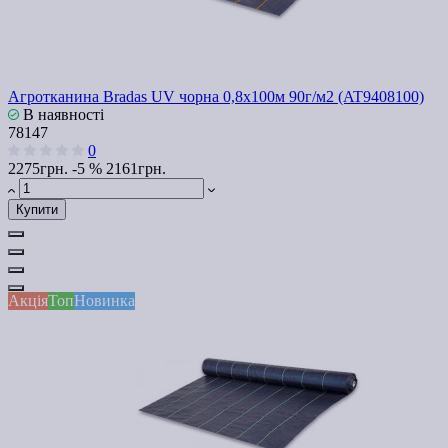
Агротканина Bradas UV чорна 0,8х100м 90г/м2 (AT9408100)
В наявності
78147
0
2275грн.
-5 %
2161грн.
Купити
Акція
Топ
Новинка