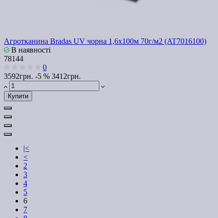
Агротканина Bradas UV чорна 1,6х100м 70г/м2 (AT7016100)
В наявності
78144
0
3592грн.
-5 %
3412грн.
Купити
|<
<
2
3
4
5
6
7