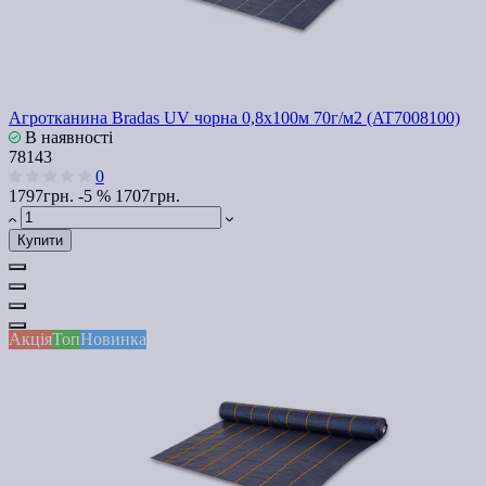
Агротканина Bradas UV чорна 0,8х100м 70г/м2 (AT7008100)
В наявності
78143
0
1797грн.
-5 %
1707грн.
Купити
Акція
Топ
Новинка