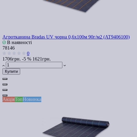
Агротканина Bradas UV чорна 0,6х100м 90г/м2 (AT9406100)
В наявності
78146
0
1706грн.
-5 %
1621грн.
Купити
Акція
Топ
Новинка