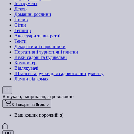
Інструмент
Декор
Домашні рослини
Полив
Сітки
Теплиці
Аксесуари та витратні
Тенти
Декоративні парканчики
Портативні туристичні плитки
Візки садові та будівельні
Компостер
Відлякувачі
Штанги та ручки для садового інструменту
Лампи від комах
Я шукаю, наприклад,
агроволокно
0
Tоварів,
на
0грн.
Ваш кошик порожній :(