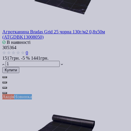
Агротканина Bradas Grid 25 чорна 130г/м2 0,8x50м
(ATGDBK13008050)
В наявності
305364
0
1517грн.
-5 %
1441грн.
Купити
Акція
Новинка