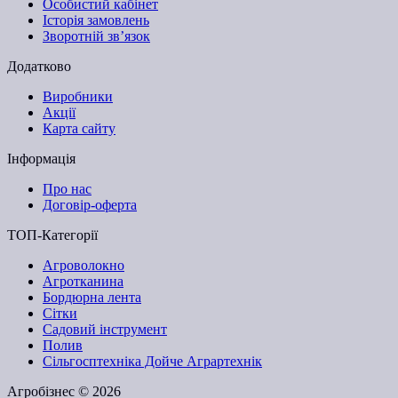
Особистий кабінет
Історія замовлень
Зворотній зв’язок
Додатково
Виробники
Акції
Карта сайту
Інформація
Про нас
Договір-оферта
ТОП-Категорії
Агроволокно
Агротканина
Бордюрна лента
Сітки
Садовий інструмент
Полив
Сільгосптехніка Дойче Аграртехнік
Агробізнес © 2026