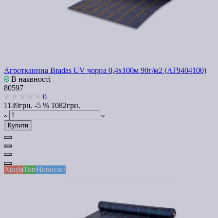
Агротканина Bradas UV чорна 0,4х100м 90г/м2 (AT9404100)
В наявності
80597
0
1139грн.
-5 %
1082грн.
Купити
Акція
Топ
Новинка