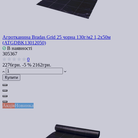
Агротканина Bradas Grid 25 чорна 130г/м2 1,2x50м
(ATGDBK13012050)
В наявності
305367
0
2276грн.
-5 %
2162грн.
Купити
Акція
Новинка