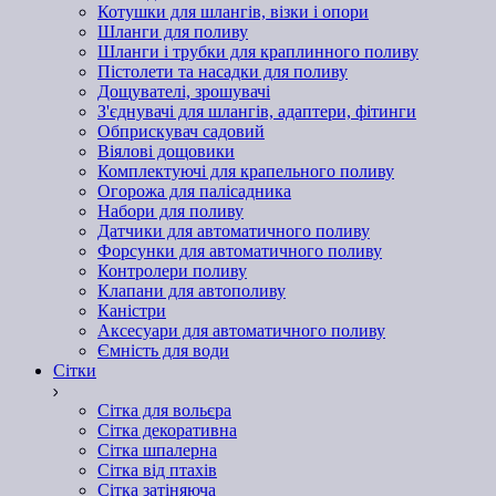
Котушки для шлангів, візки і опори
Шланги для поливу
Шланги і трубки для краплинного поливу
Пістолети та насадки для поливу
Дощувателі, зрошувачі
З'єднувачі для шлангів, адаптери, фітинги
Обприскувач садовий
Віялові дощовики
Комплектуючі для крапельного поливу
Огорожа для палісадника
Набори для поливу
Датчики для автоматичного поливу
Форсунки для автоматичного поливу
Контролери поливу
Клапани для автополиву
Каністри
Аксесуари для автоматичного поливу
Ємність для води
Сітки
Сітка для вольєра
Сітка декоративна
Сітка шпалерна
Сітка від птахів
Сітка затіняюча