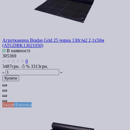
Агротканина Bradas Grid 25 чорна 130г/м2 2,1x50м
(ATGDBK13021050)
В наявності
305369
0
3487грн.
-5 %
3313грн.
Купити
Акція
Новинка