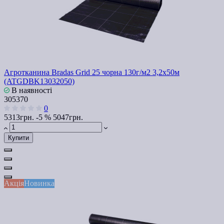
Агротканина Bradas Grid 25 чорна 130г/м2 3,2x50м
(ATGDBK13032050)
В наявності
305370
0
5313грн.
-5 %
5047грн.
Купити
Акція
Новинка