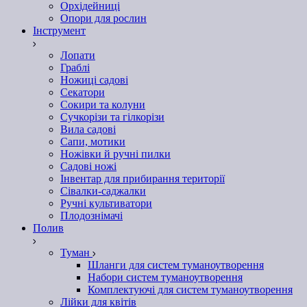
Орхідейниці
Опори для рослин
Інструмент
Лопати
Граблі
Ножиці садові
Секатори
Сокири та колуни
Сучкорізи та гілкорізи
Вила садові
Сапи, мотики
Ножівки й ручні пилки
Садові ножі
Інвентар для прибирання території
Сівалки-саджалки
Ручні культиватори
Плодознімачі
Полив
Туман
Шланги для систем туманоутворення
Набори систем туманоутворення
Комплектуючі для систем туманоутворення
Лійки для квітів