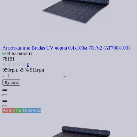
Агротканина Bradas UV чорна 0,4х100м 70г/м2 (AT7004100)
В наявності
78151
0
959грн.
-5 %
911грн.
Купити
Акція
Топ
Новинка