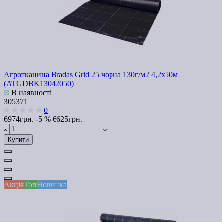
Агротканина Bradas Grid 25 чорна 130г/м2 4,2x50м
(ATGDBK13042050)
В наявності
305371
0
6974грн.
-5 %
6625грн.
Купити
Акція
Топ
Новинка