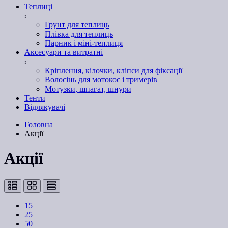
Теплиці
Грунт для теплиць
Плівка для теплиць
Парник і міні-теплиця
Аксесуари та витратні
Кріплення, кілочки, кліпси для фіксації
Волосінь для мотокос і тримерів
Мотузки, шпагат, шнури
Тенти
Відлякувачі
Головна
Акції
Акції
15
25
50