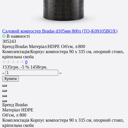
Садовий компостер Bradas d105мм 800л (TQ-K09105BOX)
В наявності
305243
Бренд:
Bradas
Матеріал:
HDPE
Об'єм, л:
800
Комплектація:
Корпус компостера 90 x 335 см, опорний стовп,
кріпильна скоба
0
1535грн.
-5 %
1458грн.
Купити
Бренд
Bradas
Матеріал
HDPE
Об'єм, л
800
Комплектація
Корпус компостера 90 x 335 см, опорний стовп,
кріпильна скоба