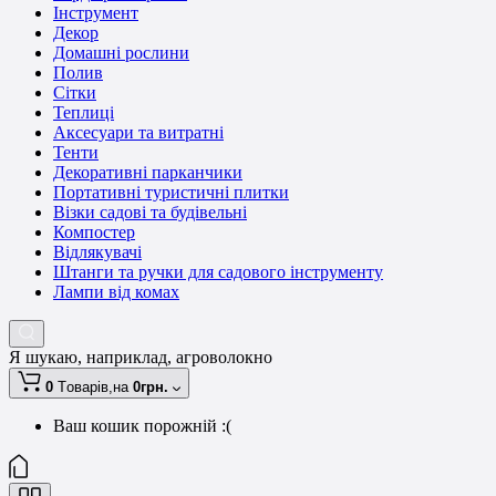
Інструмент
Декор
Домашні рослини
Полив
Сітки
Теплиці
Аксесуари та витратні
Тенти
Декоративні парканчики
Портативні туристичні плитки
Візки садові та будівельні
Компостер
Відлякувачі
Штанги та ручки для садового інструменту
Лампи від комах
Я шукаю, наприклад,
агроволокно
0
Tоварів,
на
0грн.
Ваш кошик порожній :(