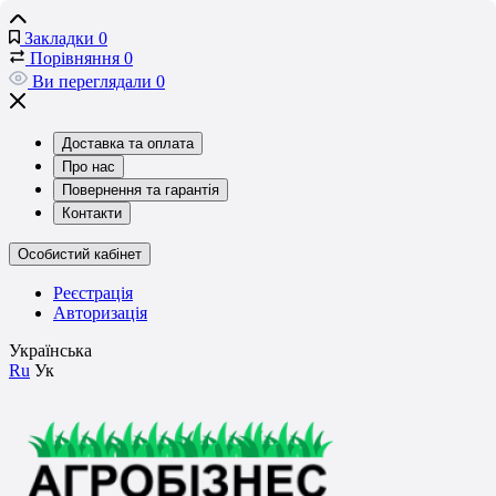
Закладки
0
Порівняння
0
Ви переглядали
0
Доставка та оплата
Про нас
Повернення та гарантія
Контакти
Особистий кабінет
Реєстрація
Авторизація
Українська
Ru
Ук