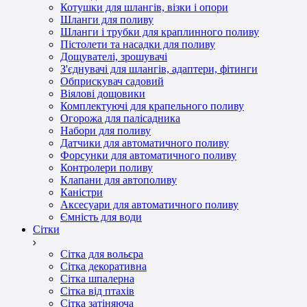
Котушки для шлангів, візки і опори
Шланги для поливу
Шланги і трубки для краплинного поливу
Пістолети та насадки для поливу
Дощувателі, зрошувачі
З'єднувачі для шлангів, адаптери, фітинги
Обприскувач садовий
Віялові дощовики
Комплектуючі для крапельного поливу
Огорожа для палісадника
Набори для поливу
Датчики для автоматичного поливу
Форсунки для автоматичного поливу
Контролери поливу
Клапани для автополиву
Каністри
Аксесуари для автоматичного поливу
Ємність для води
Сітки
Сітка для вольєра
Сітка декоративна
Сітка шпалерна
Сітка від птахів
Сітка затіняюча