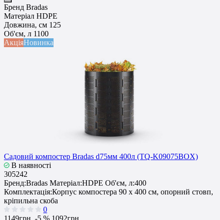
Бренд
Bradas
Матеріал
HDPE
Довжина, см
125
Об'єм, л
1100
Акція
Новинка
Садовий компостер Bradas d75мм 400л (TQ-K09075BOX)
В наявності
305242
Бренд:
Bradas
Матеріал:
HDPE
Об'єм, л:
400
Комплектація:
Корпус компостера 90 x 400 см, опорний стовп,
кріпильна скоба
0
1149грн.
-5 %
1092грн.