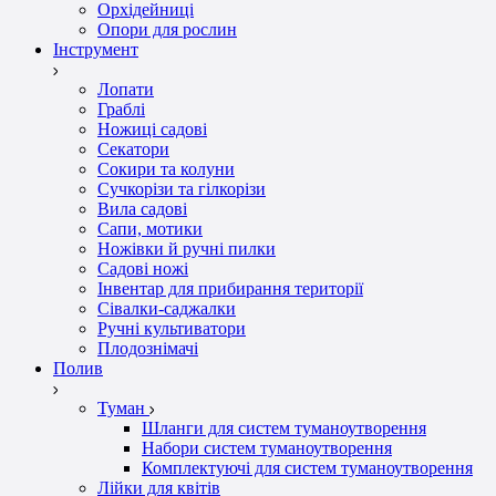
Орхідейниці
Опори для рослин
Інструмент
Лопати
Граблі
Ножиці садові
Секатори
Сокири та колуни
Сучкорізи та гілкорізи
Вила садові
Сапи, мотики
Ножівки й ручні пилки
Садові ножі
Інвентар для прибирання території
Сівалки-саджалки
Ручні культиватори
Плодознімачі
Полив
Туман
Шланги для систем туманоутворення
Набори систем туманоутворення
Комплектуючі для систем туманоутворення
Лійки для квітів