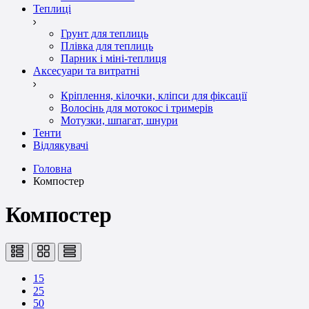
Теплиці
Грунт для теплиць
Плівка для теплиць
Парник і міні-теплиця
Аксесуари та витратні
Кріплення, кілочки, кліпси для фіксації
Волосінь для мотокос і тримерів
Мотузки, шпагат, шнури
Тенти
Відлякувачі
Головна
Компостер
Компостер
15
25
50