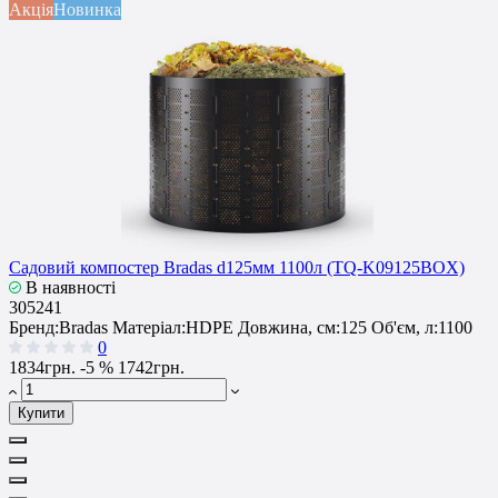
Акція
Новинка
Садовий компостер Bradas d125мм 1100л (TQ-K09125BOX)
В наявності
305241
Бренд:
Bradas
Матеріал:
HDPE
Довжина, см:
125
Об'єм, л:
1100
0
1834грн.
-5 %
1742грн.
Купити