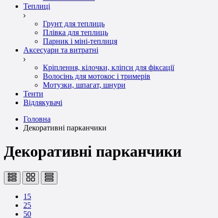
Теплиці
Грунт для теплиць
Плівка для теплиць
Парник і міні-теплиця
Аксесуари та витратні
Кріплення, кілочки, кліпси для фіксації
Волосінь для мотокос і тримерів
Мотузки, шпагат, шнури
Тенти
Відлякувачі
Головна
Декоративні парканчики
Декоративні парканчики
15
25
50