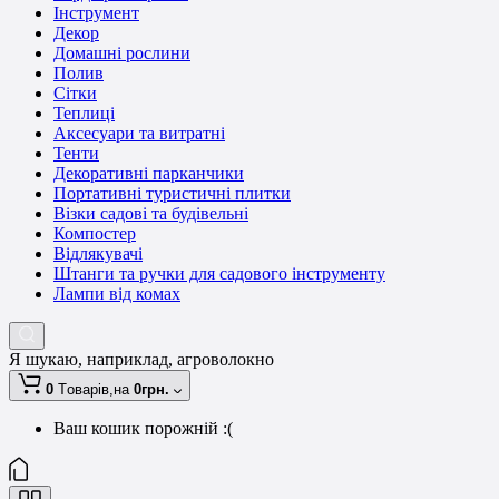
Інструмент
Декор
Домашні рослини
Полив
Сітки
Теплиці
Аксесуари та витратні
Тенти
Декоративні парканчики
Портативні туристичні плитки
Візки садові та будівельні
Компостер
Відлякувачі
Штанги та ручки для садового інструменту
Лампи від комах
Я шукаю, наприклад,
агроволокно
0
Tоварів,
на
0грн.
Ваш кошик порожній :(