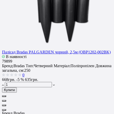
Палісад Bradas PALGARDEN чорний, 2,5м (OBP1202-002BK)
В наявності
79899
Бренд:
Bradas
Тип:
Четверний
Матеріал:
Поліпропілен
Довжина
загальна, см:
250
0
668грн.
-5 %
635грн.
Купити
Бренд
Bradas