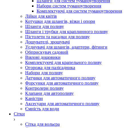
Шланги для систем туманоутворення
Набори систем туманоутворення
Комплектуючі для систем туманоутворення
Лійки для квітів
Котушки для шлангів, візки і опори
Шланги для поливу
Шланги і трубки для краплинного поливу
Пістолети та насадки для поливу
Дощувателі, зрошувачі
З'єднувачі для шлангів, адаптери, фітинги
Обприскувач садовий
Віялові дощовики
Комплектуючі для крапельного поливу
Огорожа для палісадника
Набори для поливу
Датчики для автоматичного поливу
Форсунки для автоматичного поливу
Контролери поливу
Клапани для автополиву
Каністри
Аксесуари для автоматичного поливу
Ємність для води
Сітки
Сітка для вольєра