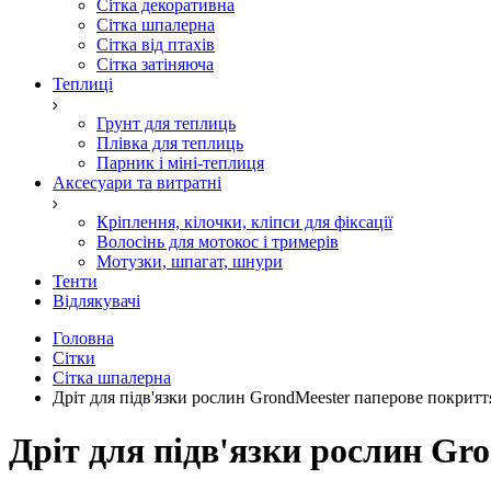
Сітка декоративна
Сітка шпалерна
Сітка від птахів
Сітка затіняюча
Теплиці
Грунт для теплиць
Плівка для теплиць
Парник і міні-теплиця
Аксесуари та витратні
Кріплення, кілочки, кліпси для фіксації
Волосінь для мотокос і тримерів
Мотузки, шпагат, шнури
Тенти
Відлякувачі
Головна
Сітки
Сітка шпалерна
Дріт для підв'язки рослин GrondMeester паперове покритт
Дріт для підв'язки рослин Gr