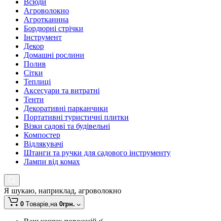
Всюди
Агроволокно
Агротканина
Бордюрні стрічки
Інструмент
Декор
Домашні рослини
Полив
Сітки
Теплиці
Аксесуари та витратні
Тенти
Декоративні парканчики
Портативні туристичні плитки
Візки садові та будівельні
Компостер
Відлякувачі
Штанги та ручки для садового інструменту
Лампи від комах
Я шукаю, наприклад,
агроволокно
0
Tоварів,
на
0грн.