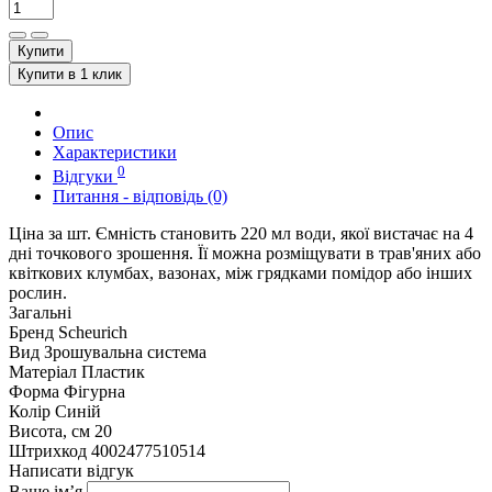
Купити
Купити в 1 клик
Опис
Характеристики
0
Відгуки
Питання - відповідь (0)
Ціна за шт. Ємність становить 220 мл води, якої вистачає на 4
дні точкового зрошення. Її можна розміщувати в трав'яних або
квіткових клумбах, вазонах, між грядками помідор або інших
рослин.
Загальні
Бренд
Scheurich
Вид
Зрошувальна система
Матеріал
Пластик
Форма
Фігурна
Колір
Синій
Висота, см
20
Штрихкод
4002477510514
Написати відгук
Ваше ім’я