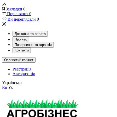
Закладки
0
Порівняння
0
Ви переглядали
0
Доставка та оплата
Про нас
Повернення та гарантія
Контакти
Особистий кабінет
Реєстрація
Авторизація
Українська
Ru
Ук