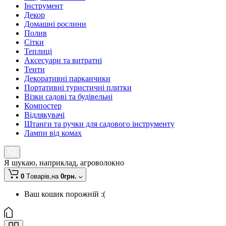
Інструмент
Декор
Домашні рослини
Полив
Сітки
Теплиці
Аксесуари та витратні
Тенти
Декоративні парканчики
Портативні туристичні плитки
Візки садові та будівельні
Компостер
Відлякувачі
Штанги та ручки для садового інструменту
Лампи від комах
Я шукаю, наприклад,
агроволокно
0
Tоварів,
на
0грн.
Ваш кошик порожній :(