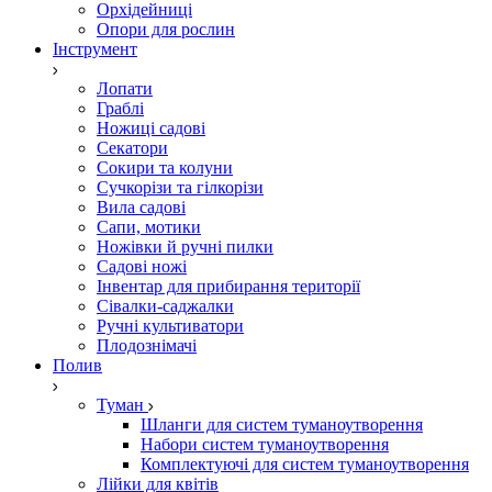
Орхідейниці
Опори для рослин
Інструмент
Лопати
Граблі
Ножиці садові
Секатори
Сокири та колуни
Сучкорізи та гілкорізи
Вила садові
Сапи, мотики
Ножівки й ручні пилки
Садові ножі
Інвентар для прибирання території
Сівалки-саджалки
Ручні культиватори
Плодознімачі
Полив
Туман
Шланги для систем туманоутворення
Набори систем туманоутворення
Комплектуючі для систем туманоутворення
Лійки для квітів