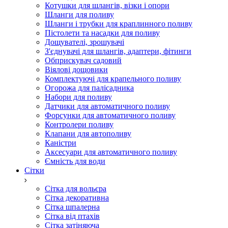
Котушки для шлангів, візки і опори
Шланги для поливу
Шланги і трубки для краплинного поливу
Пістолети та насадки для поливу
Дощувателі, зрошувачі
З'єднувачі для шлангів, адаптери, фітинги
Обприскувач садовий
Віялові дощовики
Комплектуючі для крапельного поливу
Огорожа для палісадника
Набори для поливу
Датчики для автоматичного поливу
Форсунки для автоматичного поливу
Контролери поливу
Клапани для автополиву
Каністри
Аксесуари для автоматичного поливу
Ємність для води
Сітки
Сітка для вольєра
Сітка декоративна
Сітка шпалерна
Сітка від птахів
Сітка затіняюча