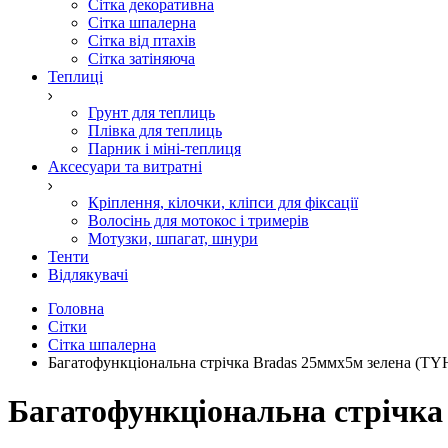
Сітка декоративна
Сітка шпалерна
Сітка від птахів
Сітка затіняюча
Теплиці
Грунт для теплиць
Плівка для теплиць
Парник і міні-теплиця
Аксесуари та витратні
Кріплення, кілочки, кліпси для фіксації
Волосінь для мотокос і тримерів
Мотузки, шпагат, шнури
Тенти
Відлякувачі
Головна
Сітки
Сітка шпалерна
Багатофункціональна стрічка Bradas 25ммх5м зелена (T
Багатофункціональна стрічка