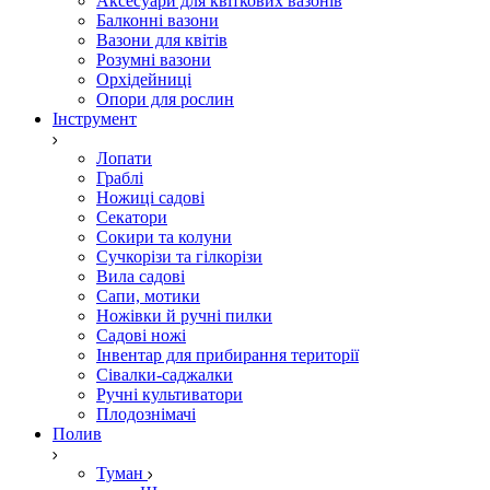
Аксесуари для квіткових вазонів
Балконні вазони
Вазони для квітів
Розумні вазони
Орхідейниці
Опори для рослин
Інструмент
Лопати
Граблі
Ножиці садові
Секатори
Сокири та колуни
Сучкорізи та гілкорізи
Вила садові
Сапи, мотики
Ножівки й ручні пилки
Садові ножі
Інвентар для прибирання території
Сівалки-саджалки
Ручні культиватори
Плодознімачі
Полив
Туман