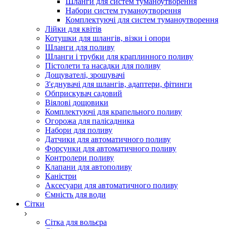
Шланги для систем туманоутворення
Набори систем туманоутворення
Комплектуючі для систем туманоутворення
Лійки для квітів
Котушки для шлангів, візки і опори
Шланги для поливу
Шланги і трубки для краплинного поливу
Пістолети та насадки для поливу
Дощувателі, зрошувачі
З'єднувачі для шлангів, адаптери, фітинги
Обприскувач садовий
Віялові дощовики
Комплектуючі для крапельного поливу
Огорожа для палісадника
Набори для поливу
Датчики для автоматичного поливу
Форсунки для автоматичного поливу
Контролери поливу
Клапани для автополиву
Каністри
Аксесуари для автоматичного поливу
Ємність для води
Сітки
Сітка для вольєра