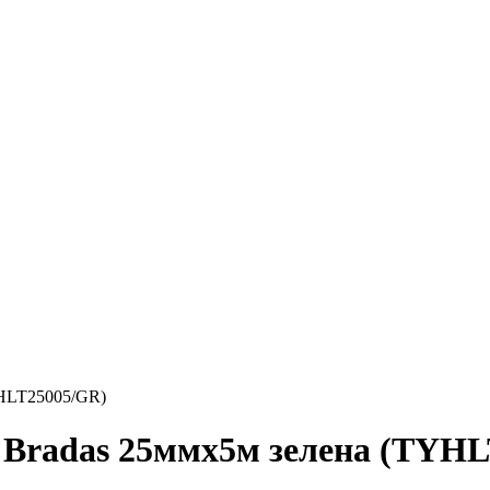
YHLT25005/GR)
 Bradas 25ммх5м зелена (TYH