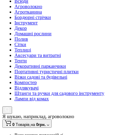
Всюди
Агроволокно
Агротканина
Бордюрні стрічки
Інструмент
Декор
Домашні рослини
Полив
Сітки
Теплиці
Аксесуари та витратні
Тенти
Декоративні парканчики
Портативні туристичні плитки
Візки садові та будівельні
Компостер
Відлякувачі
Штанги та ручки для садового інструменту
Лампи від комах
Я шукаю, наприклад,
агроволокно
0
Tоварів,
на
0грн.