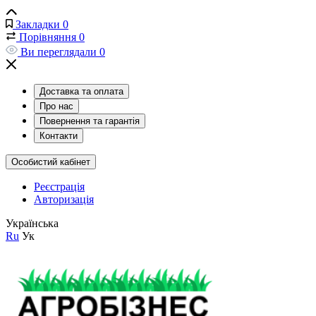
Закладки
0
Порівняння
0
Ви переглядали
0
Доставка та оплата
Про нас
Повернення та гарантія
Контакти
Особистий кабінет
Реєстрація
Авторизація
Українська
Ru
Ук