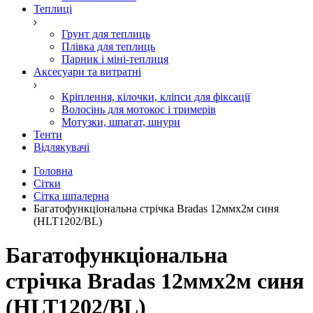
Теплиці
Грунт для теплиць
Плівка для теплиць
Парник і міні-теплиця
Аксесуари та витратні
Кріплення, кілочки, кліпси для фіксації
Волосінь для мотокос і тримерів
Мотузки, шпагат, шнури
Тенти
Відлякувачі
Головна
Сітки
Сітка шпалерна
Багатофункціональна стрічка Bradas 12ммх2м синя
(HLT1202/BL)
Багатофункціональна
стрічка Bradas 12ммх2м синя
(HLT1202/BL)