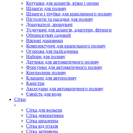
Котушки для шлангів, візки і опори
Шланги для поливу
Шланги і трубки для краплинного поливу
Пістолети та насадки для поливу
Дощувателі, зрошувачі
З'єднувачі для шлангів, адаптери, фітинги
Обприскувач садовий
Віялові дощовики
Комплектуючі для крапельного поливу
Огорожа для палісадника
Набори для поливу
Датчики для автоматичного поливу
Форсунки для автоматичного поливу
Контролери поливу
Клапани для автополиву
Каністри
Аксесуари для автоматичного поливу
Ємність для води
Сітки
Сітка для вольєра
Сітка декоративна
Сітка шпалерна
Сітка від птахів
Сітка затіняюча