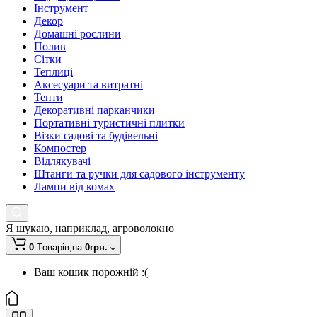
Інструмент
Декор
Домашні рослини
Полив
Сітки
Теплиці
Аксесуари та витратні
Тенти
Декоративні парканчики
Портативні туристичні плитки
Візки садові та будівельні
Компостер
Відлякувачі
Штанги та ручки для садового інструменту
Лампи від комах
Я шукаю, наприклад,
агроволокно
0
Tоварів,
на
0грн.
Ваш кошик порожній :(