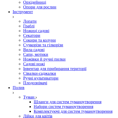
Орхідейниці
Опори для рослин
Інструмент
Лопати
Граблі
Ножиці садові
Секатори
Сокири та колуни
Сучкорізи та гілкорізи
Вила садові
Сапи, мотики
Ножівки й ручні пилки
Садові ножі
Інвентар для прибирання території
Сівалки-саджалки
Ручні культиватори
Плодознімачі
Полив
Туман
Шланги для систем туманоутворення
Набори систем туманоутворення
Комплектуючі для систем туманоутворення
Лійки для квітів