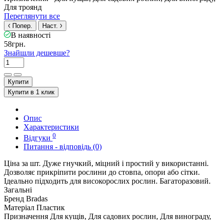
Для троянд
Переглянути все
Попер.
Наст.
В наявності
58грн.
Знайшли дешевше?
Купити
Купити в 1 клик
Опис
Характеристики
0
Відгуки
Питання - відповідь (0)
Ціна за шт. Дуже гнучкий, міцний і простий у використанні.
Дозволяє прикріпити рослини до стовпа, опори або сітки.
Ідеально підходить для високорослих рослин. Багаторазовий.
Загальні
Бренд
Bradas
Матеріал
Пластик
Призначення
Для кущів, Для садових рослин, Для винограду,