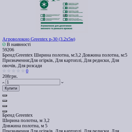
Агроволокно Greentex p-30 (3.2x5м)
В наявності
59206
Бренд:
Greentex
Ширина полотна, м:
3,2
Довжина полотна, м:
5
Призначення:
Для огірків, Для картоплі, Для редиски, Для
овочів, Для розсади
0
208грн.
Купити
Бренд
Greentex
Ширина полотна, м
3,2
Довжина полотна, м
5
Призначення
Для огірків, Для картоплі, Для редиски, Для