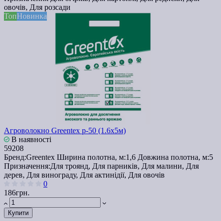
овочів, Для розсади
Топ
Новинка
Агроволокно Greentex p-50 (1.6x5м)
В наявності
59208
Бренд:
Greentex
Ширина полотна, м:
1,6
Довжина полотна, м:
5
Призначення:
Для троянд, Для парників, Для малини, Для
дерев, Для винограду, Для актинідії, Для овочів
0
186грн.
Купити