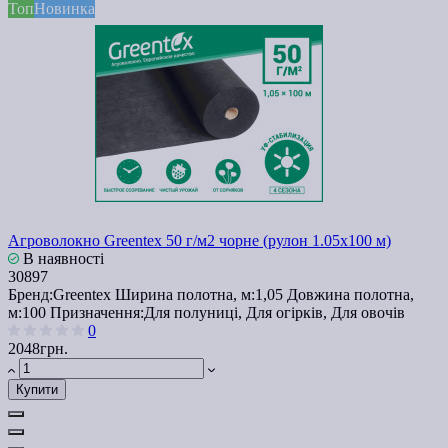
Топ
Новинка
Агроволокно Greentex 50 г/м2 чорне (рулон 1.05x100 м)
В наявності
30897
Бренд:
Greentex
Ширина полотна, м:
1,05
Довжина полотна,
м:
100
Призначення:
Для полуниці, Для огірків, Для овочів
0
2048грн.
Купити