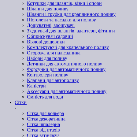
Котушки для шлангів, візки і опори
Шланги для поливу
Шланги і трубки для краплинного поливу
Пістолети та насадки для поливу
Дощувателі, зрошувачі
З'єднувачі для шлангів, адаптери, фітинги
Обприскувач садовий
Віялові дощовики
Комплектуючі для крапельного поливу
Огорожа для палісадника
Набори для поливу
Датчики для автоматичного поливу
Форсунки для автоматичного поливу
Контролери поливу
Клапани для автополиву
Каністри
Аксесуари для автоматичного поливу
Ємність для води
Сітки
Сітка для вольєра
Сітка декоративна
Сітка шпалерна
Сітка від птахів
Сітка затіняюча