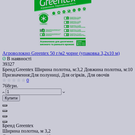
Агроволокно Greentex 50 г/м2 чорне (упаковка 3,2x10 м)
В наявності
39327
Бренд:
Greentex
Ширина полотна, м:
3,2
Довжина полотна, м:
10
Призначення:
Для полуниці, Для огірків, Для овочів
0
768грн.
Купити
Бренд
Greentex
Ширина полотна, м
3,2