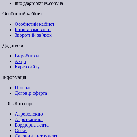
info@agrobiznes.com.ua
Особистий кабінет
Особистий кабінет
Історія замовлень
Зворотній зв’язок
Додатково
Виробники
Акції
Карта сайту
Інформація
Про нас
Договір-оферта
ТОП-Категорії
Агроволокно
Агротканина
Бордюрна лента
Сітки
Садовий інструмент