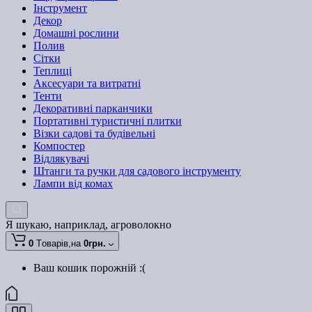
Інструмент
Декор
Домашні рослини
Полив
Сітки
Теплиці
Аксесуари та витратні
Тенти
Декоративні парканчики
Портативні туристичні плитки
Візки садові та будівельні
Компостер
Відлякувачі
Штанги та ручки для садового інструменту
Лампи від комах
Я шукаю, наприклад,
агроволокно
0
Tоварів,
на
0грн.
Ваш кошик порожній :(