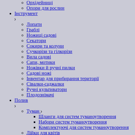
Орхідейниці
Опори для рослин
Інструмент
Лопати
Граблі
Ножиці садові
Секатори
Сокири та колуни
Сучкорізи та гілкорізи
Вила садові
Сапи, мотики
Ножівки й ручні пилки
Садові ножі
Інвентар для прибирання території
Сівалки-саджалки
Ручні культиватори
Плодознімачі
Полив
Туман
Шланги для систем туманоутворення
Набори систем туманоутворення
Комплектуючі для систем туманоутворення
Лійки для квітів