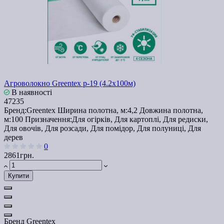
Агроволокно Greentex p-19 (4.2x100м)
В наявності
47235
Бренд:
Greentex
Ширина полотна, м:
4,2
Довжина полотна,
м:
100
Призначення:
Для огірків, Для картоплі, Для редиски,
Для овочів, Для розсади, Для помідор, Для полуниці, Для
дерев
0
2861грн.
Купити
Бренд
Greentex