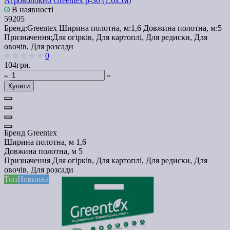
Агроволокно Greentex p-30 (1.6x5м)
В наявності
59205
Бренд:
Greentex
Ширина полотна, м:
1,6
Довжина полотна, м:
5
Призначення:
Для огірків, Для картоплі, Для редиски, Для
овочів, Для розсади
0
104грн.
Купити
Бренд
Greentex
Ширина полотна, м
1,6
Довжина полотна, м
5
Призначення
Для огірків, Для картоплі, Для редиски, Для
овочів, Для розсади
Топ
Новинка