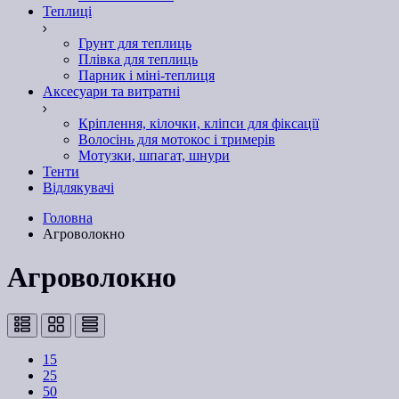
Теплиці
Грунт для теплиць
Плівка для теплиць
Парник і міні-теплиця
Аксесуари та витратні
Кріплення, кілочки, кліпси для фіксації
Волосінь для мотокос і тримерів
Мотузки, шпагат, шнури
Тенти
Відлякувачі
Головна
Агроволокно
Агроволокно
15
25
50