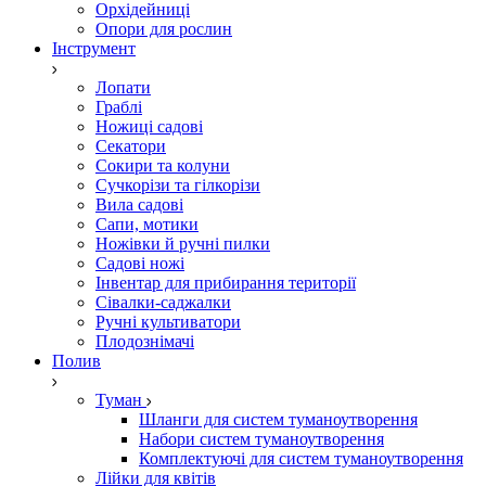
Орхідейниці
Опори для рослин
Інструмент
Лопати
Граблі
Ножиці садові
Секатори
Сокири та колуни
Сучкорізи та гілкорізи
Вила садові
Сапи, мотики
Ножівки й ручні пилки
Садові ножі
Інвентар для прибирання території
Сівалки-саджалки
Ручні культиватори
Плодознімачі
Полив
Туман
Шланги для систем туманоутворення
Набори систем туманоутворення
Комплектуючі для систем туманоутворення
Лійки для квітів