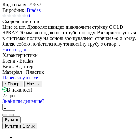
Код товару:
79637
Виробник:
Bradas
0
Скорочений опис
Ціна за шт. Дозволяє швидко підключити стрічку GOLD
SPRAY 50 мм. до подаючого трубопроводу. Використовується
в системах поливу на основі зрошувальної стрічки Gold Spray.
Являє собою поліетиленову тонкостіну трубу з отвор...
Читати далі...
Характеристики
Бренд -
Bradas
Вид -
Адаптер
Матеріал -
Пластик
Переглянути все
Попер.
Наст.
В наявності
22грн.
Знайшли дешевше?
Купити
Купити в 1 клик