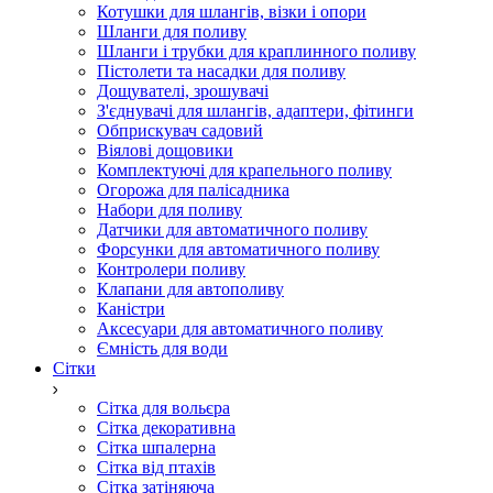
Котушки для шлангів, візки і опори
Шланги для поливу
Шланги і трубки для краплинного поливу
Пістолети та насадки для поливу
Дощувателі, зрошувачі
З'єднувачі для шлангів, адаптери, фітинги
Обприскувач садовий
Віялові дощовики
Комплектуючі для крапельного поливу
Огорожа для палісадника
Набори для поливу
Датчики для автоматичного поливу
Форсунки для автоматичного поливу
Контролери поливу
Клапани для автополиву
Каністри
Аксесуари для автоматичного поливу
Ємність для води
Сітки
Сітка для вольєра
Сітка декоративна
Сітка шпалерна
Сітка від птахів
Сітка затіняюча