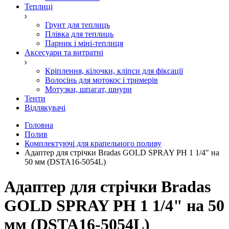
Теплиці
Грунт для теплиць
Плівка для теплиць
Парник і міні-теплиця
Аксесуари та витратні
Кріплення, кілочки, кліпси для фіксації
Волосінь для мотокос і тримерів
Мотузки, шпагат, шнури
Тенти
Відлякувачі
Головна
Полив
Комплектуючі для крапельного поливу
Адаптер для стрічки Bradas GOLD SPRAY РН 1 1/4" на
50 мм (DSTA16-5054L)
Адаптер для стрічки Bradas
GOLD SPRAY РН 1 1/4" на 50
мм (DSTA16-5054L)