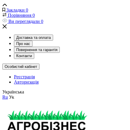
Закладки
0
Порівняння
0
Ви переглядали
0
Доставка та оплата
Про нас
Повернення та гарантія
Контакти
Особистий кабінет
Реєстрація
Авторизація
Українська
Ru
Ук