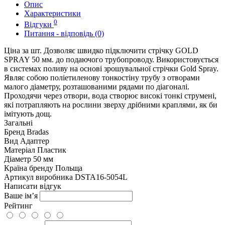
Опис
Характеристики
0
Відгуки
Питання - відповідь (0)
Ціна за шт. Дозволяє швидко підключити стрічку GOLD
SPRAY 50 мм. до подаючого трубопроводу. Використовується
в системах поливу на основі зрошувальної стрічки Gold Spray.
Являє собою поліетиленову тонкостіну трубу з отворами
малого діаметру, розташованими рядами по діагоналі.
Проходячи через отвори, вода створює високі тонкі струмені,
які потрапляють на рослини зверху дрібними краплями, як би
імітують дощ.
Загальні
Бренд
Bradas
Вид
Адаптер
Матеріал
Пластик
Діаметр
50 мм
Країна бренду
Польща
Артикул виробника
DSTA16-5054L
Написати відгук
Ваше ім’я
Рейтинг