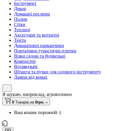
Інструмент
Декор
Домашні рослини
Полив
Сітки
Теплиці
Аксесуари та витратні
Тенти
Декоративні парканчики
Портативні туристичні плитки
Візки садові та будівельні
Компостер
Відлякувачі
Штанги та ручки для садового інструменту
Лампи від комах
Я шукаю, наприклад,
агроволокно
0
Tоварів,
на
0грн.
Ваш кошик порожній :(